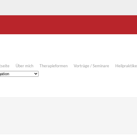
tseite
Über mich
Therapieformen
Vorträge / Seminare
Heilpraktik